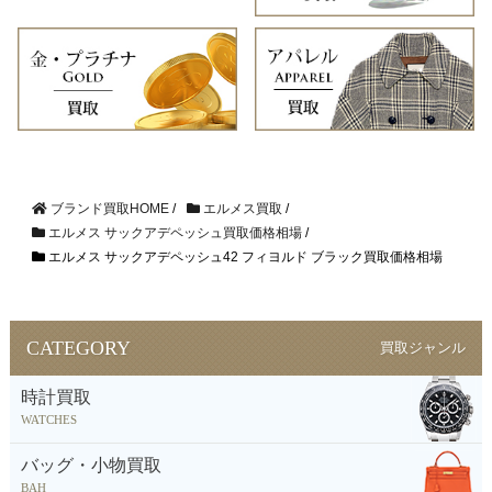
ブランド買取HOME
/
エルメス買取
/
エルメス サックアデペッシュ買取価格相場
/
エルメス サックアデペッシュ42 フィヨルド ブラック買取価格相場
CATEGORY
買取ジャンル
時計買取
WATCHES
バッグ・小物買取
BAH