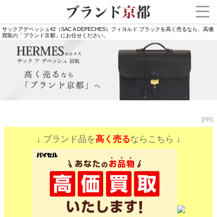
サックアデペッシュ42（SAC A DEPECHES）フィヨルド ブラックを高く売るなら、高価
買取の「ブランド京都」にお任せください。
[PR]
↓ ブランド品を
高く売る
ならこちら ↓