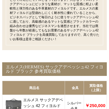
クアデペッシュにピッタリな素材が、マットな質感に程よい柔
軟性と弾力性のある牛革素材のフィヨルドです。エルメスの素
材フィヨルドは型崩れしにくく耐水性に優れていることから、
ビジネスバッグとして毎日のように使うサックアデペッシュ42
に適しており、高級感のあるマットな質感とブラックカラーの
組み合わせは優秀なビジネスマンを連想させます。当社では廃
盤から年数が経過してもなお需要のあるサックアデペッシュ42
フィヨルド ブラックを高価買取しておりますので、高く売りた
いお客様は是非ご相談ください！
エルメス(HERMES) サックアデペッシュ42 フィヨ
ルド ブラック 参考買取価格
買取価格
商品名
金具
（上限）
エルメス サックアデペ
シルバー
￥250,000
ッシュ 42 フィヨルド
金具