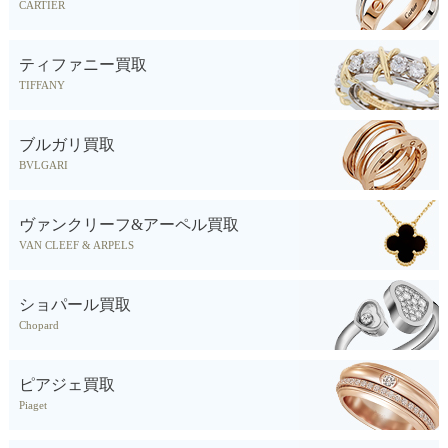
CARTIER
ティファニー買取
TIFFANY
ブルガリ買取
BVLGARI
ヴァンクリーフ&アーペル買取
VAN CLEEF & ARPELS
ショパール買取
Chopard
ピアジェ買取
Piaget