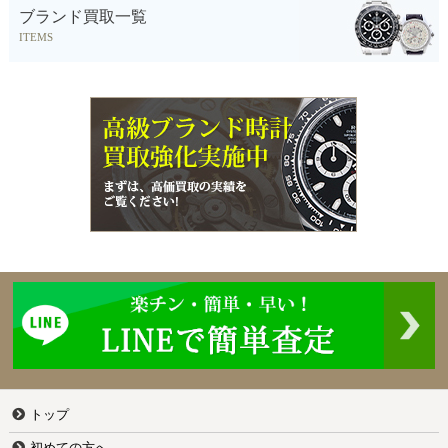
ブランド買取一覧
ITEMS
トップ
初めての方へ