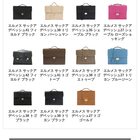
エルメス サックア
エルメス サックア
エルメス サックア
エルメス サックア
デペッシュ41 フィ
デペッシュ38 トリ
デペッシュ35 シェ
デペッシュ27 シェ
ヨルド ブラック
ヨン パーシュマン
ーブル ブラック
ーブル ローズショ
ッキング
エルメス サックア
エルメス サックア
エルメス サックア
エルメス サックア
デペッシュ42 フィ
デペッシュ41 トゴ
デペッシュ38 トゴ
デペッシュ27 トリ
ヨルド ブラック
トープ
エトゥープ
ヨン ブルージーン
エルメス サックア
エルメス サックア
エルメス サックア
デペッシュ38 トゴ
デペッシュ38 トリ
デペッシュ27 トゴ
ブラック
ヨン ブラック
ゴールド