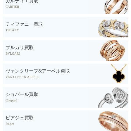
カルティエ買取
CARTIER
ティファニー買取
TIFFANY
ブルガリ買取
BVLGARI
ヴァンクリーフ&アーペル買取
VAN CLEEF & ARPELS
ショパール買取
Chopard
ピアジェ買取
Piaget