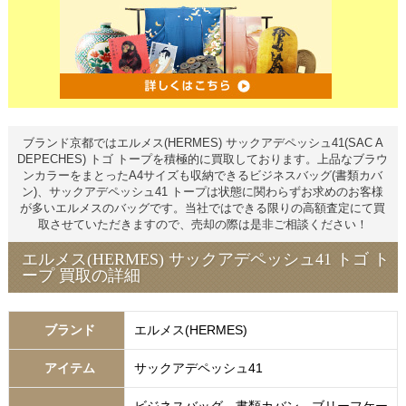
ブランド京都ではエルメス(HERMES) サックアデペッシュ41(SAC A
DEPECHES) トゴ トープを積極的に買取しております。上品なブラウ
ンカラーをまとったA4サイズも収納できるビジネスバッグ(書類カバ
ン)、サックアデペッシュ41 トープは状態に関わらずお求めのお客様
が多いエルメスのバッグです。当社ではできる限りの高額査定にて買
取させていただきますので、売却の際は是非ご相談ください！
エルメス(HERMES) サックアデペッシュ41 トゴ ト
ープ 買取の詳細
ブランド
エルメス(HERMES)
アイテム
サックアデペッシュ41