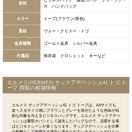
ビジネスバッグ 書類カバン ブリーフケー
形状
ス ハンドバッグ
カラー
トープ(ブラウン/茶色)
素材
ヴォー・クリスペ・トゴ
金具種類
ゴールド金具 シルバー金具
付属品
保存袋 クロシェット キーなど
エルメス(HERMES) サックアデペッシュ41 トゴ ト
ープ 買取の相場情報
エルメス サックアデペッシュ41 トゴ トープは、A4サイズも
楽々入るサイズ感にブラウンとグレーを混ぜたような色味が知
的な印象を与えるビジネスバッグです。エルメス サックアデペ
ッシュは書類カバンとして誕生したバッグなので、活躍する場
はビジネスシーンが多くなります。サックアデペッシュを仕事
の相棒として使用する場合に求められているポイントのひとつ