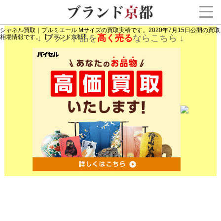
[PR]
シャネル買取｜プルミエール Mサイズの買取実積です。2020年7月15日公開の買取
↓ ブランド品を
高く売る
ならこちら ↓
相場情報です。【ブランド京都】