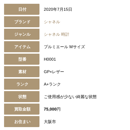
日付
2020年7月15日
ブランド
シャネル
ジャンル
シャネル 時計
アイテム
プルミエール Mサイズ
型番
H0001
素材
GP×レザー
ランク
A+ランク
状態
ご使用感が少ない綺麗な状態
買取金額
75,000
円
お住まい
大阪市