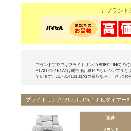
↓ ブランド
ブランド京都ではブライトリング(BREITLING)の時計、
A17314101B1A1は航空用計算尺のないシン
ています。A17314101B1A1の買取なら、当社に
ブライトリング(BREITLING) ナビタイマー8 A
型番
ブランド