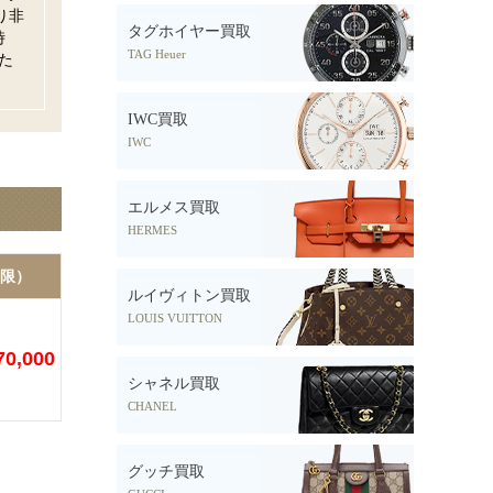
り非
タグホイヤー買取
時
TAG Heuer
た
IWC買取
IWC
エルメス買取
HERMES
限）
ルイヴィトン買取
LOUIS VUITTON
0,000
シャネル買取
CHANEL
グッチ買取