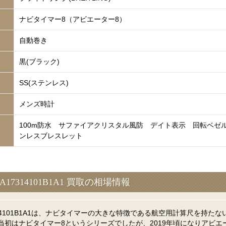
ナビタイマー8（アビエーター8）
自動巻き
黒(ブラック)
SS(ステンレス)
メンズ時計
100m防水 サファイアクリスタル風防 デイト表示 回転ベゼ
ンレスブレスレット
A17314101B1A1 買取の相場情報
314101B1A1は、ナビタイマーの大きな特徴である航空用計算尺を持たな
当初はナビタイマー8というシリーズでしたが、2019年頃になりアビエ