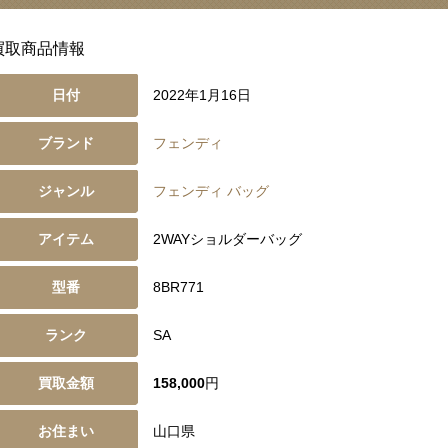
買取商品情報
日付
2022年1月16日
ブランド
フェンディ
ジャンル
フェンディ バッグ
アイテム
2WAYショルダーバッグ
型番
8BR771
ランク
SA
買取金額
158,000
円
お住まい
山口県