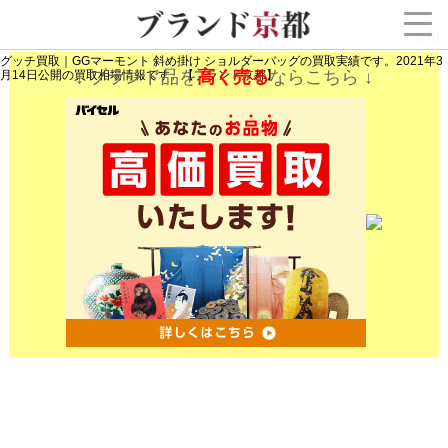
[PR]
グッチ買取｜GGマーモント 斜め掛け ショルダーバッグの買取実績です。2021年3
↓ ブランド品を
高く売る
ならこちら ↓
月14日公開の買取相場情報です。【ブランド京都】