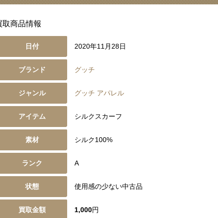
買取商品情報
日付
2020年11月28日
ブランド
グッチ
ジャンル
グッチ アパレル
アイテム
シルクスカーフ
素材
シルク100%
ランク
A
状態
使用感の少ない中古品
買取金額
1,000
円