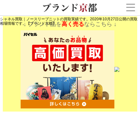
[PR]
シャネル買取｜ノースリーブニットの買取実績です。2020年10月27日公開の買取
↓ ブランド品を
高く売る
ならこちら ↓
相場情報です。【ブランド京都】